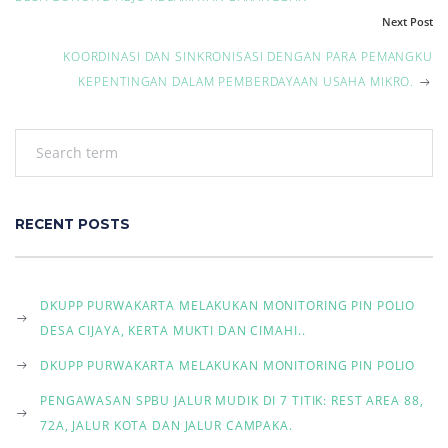
s
Next Post
t
KOORDINASI DAN SINKRONISASI DENGAN PARA PEMANGKU
KEPENTINGAN DALAM PEMBERDAYAAN USAHA MIKRO.
n
a
v
i
RECENT POSTS
g
DKUPP PURWAKARTA MELAKUKAN MONITORING PIN POLIO
a
DESA CIJAYA, KERTA MUKTI DAN CIMAHI..
t
DKUPP PURWAKARTA MELAKUKAN MONITORING PIN POLIO
i
PENGAWASAN SPBU JALUR MUDIK DI 7 TITIK: REST AREA 88,
72A, JALUR KOTA DAN JALUR CAMPAKA.
o