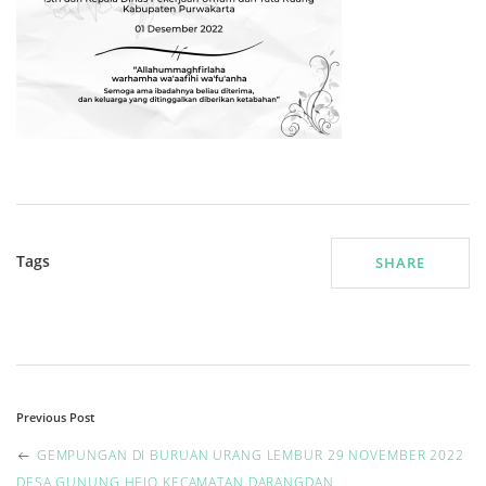
Tags
SHARE
P
Previous Post
o
GEMPUNGAN DI BURUAN URANG LEMBUR 29 NOVEMBER 2022
DESA GUNUNG HEJO KECAMATAN DARANGDAN