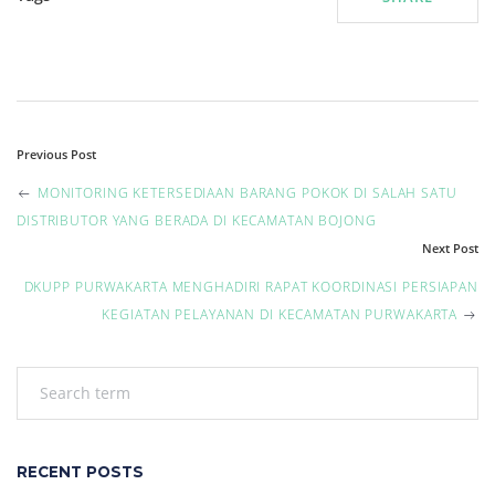
P
Previous Post
o
MONITORING KETERSEDIAAN BARANG POKOK DI SALAH SATU
DISTRIBUTOR YANG BERADA DI KECAMATAN BOJONG
s
Next Post
t
DKUPP PURWAKARTA MENGHADIRI RAPAT KOORDINASI PERSIAPAN
KEGIATAN PELAYANAN DI KECAMATAN PURWAKARTA
n
a
v
i
RECENT POSTS