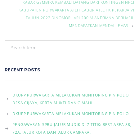
t
KABAR GEMBIRA KEMBALI DATANG DARI KONTINGEN NPCI
KABUPATEN PURWAKARTA ATLIT CABOR ATLETIK PEPARDA VI
n
TAHUN 2022 DINOMOR LARI 200 M ANDRIANA BERHASIL
MENDAPATKAN MENDALI EMAS
a
v
i
g
RECENT POSTS
a
t
DKUPP PURWAKARTA MELAKUKAN MONITORING PIN POLIO
DESA CIJAYA, KERTA MUKTI DAN CIMAHI..
i
DKUPP PURWAKARTA MELAKUKAN MONITORING PIN POLIO
o
PENGAWASAN SPBU JALUR MUDIK DI 7 TITIK: REST AREA 88,
n
72A, JALUR KOTA DAN JALUR CAMPAKA.