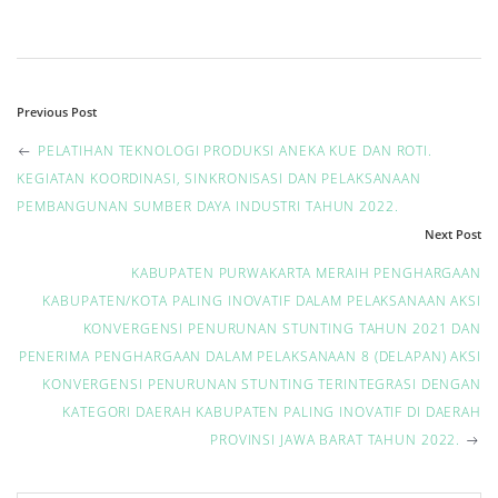
P
Previous Post
o
PELATIHAN TEKNOLOGI PRODUKSI ANEKA KUE DAN ROTI.
KEGIATAN KOORDINASI, SINKRONISASI DAN PELAKSANAAN
s
PEMBANGUNAN SUMBER DAYA INDUSTRI TAHUN 2022.
Next Post
t
KABUPATEN PURWAKARTA MERAIH PENGHARGAAN
n
KABUPATEN/KOTA PALING INOVATIF DALAM PELAKSANAAN AKSI
KONVERGENSI PENURUNAN STUNTING TAHUN 2021 DAN
a
PENERIMA PENGHARGAAN DALAM PELAKSANAAN 8 (DELAPAN) AKSI
v
KONVERGENSI PENURUNAN STUNTING TERINTEGRASI DENGAN
KATEGORI DAERAH KABUPATEN PALING INOVATIF DI DAERAH
i
PROVINSI JAWA BARAT TAHUN 2022.
g