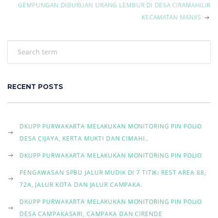
s
GEMPUNGAN DIBURUAN URANG LEMBUR DI DESA CIRAMAHILIR
t
KECAMATAN MANIIS
n
a
v
RECENT POSTS
i
g
DKUPP PURWAKARTA MELAKUKAN MONITORING PIN POLIO
DESA CIJAYA, KERTA MUKTI DAN CIMAHI..
a
DKUPP PURWAKARTA MELAKUKAN MONITORING PIN POLIO
t
PENGAWASAN SPBU JALUR MUDIK DI 7 TITIK: REST AREA 88,
i
72A, JALUR KOTA DAN JALUR CAMPAKA.
o
DKUPP PURWAKARTA MELAKUKAN MONITORING PIN POLIO
DESA CAMPAKASARI, CAMPAKA DAN CIRENDE