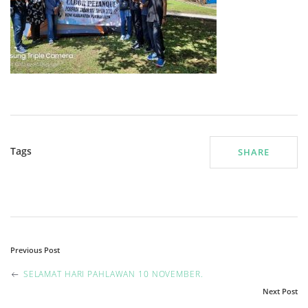
Tags
SHARE
P
Previous Post
o
SELAMAT HARI PAHLAWAN 10 NOVEMBER.
Next Post