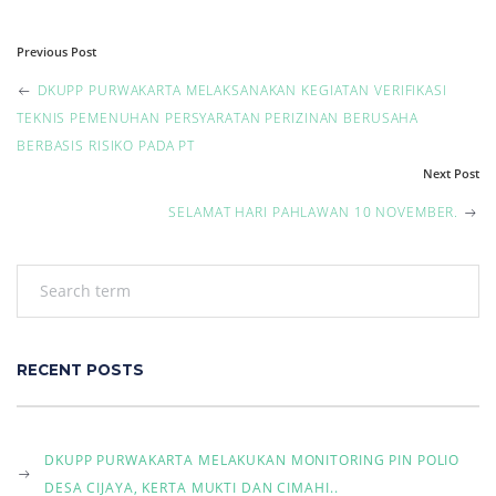
P
Previous Post
o
DKUPP PURWAKARTA MELAKSANAKAN KEGIATAN VERIFIKASI
TEKNIS PEMENUHAN PERSYARATAN PERIZINAN BERUSAHA
s
BERBASIS RISIKO PADA PT
Next Post
t
SELAMAT HARI PAHLAWAN 10 NOVEMBER.
n
a
v
i
RECENT POSTS
g
DKUPP PURWAKARTA MELAKUKAN MONITORING PIN POLIO
a
DESA CIJAYA, KERTA MUKTI DAN CIMAHI..