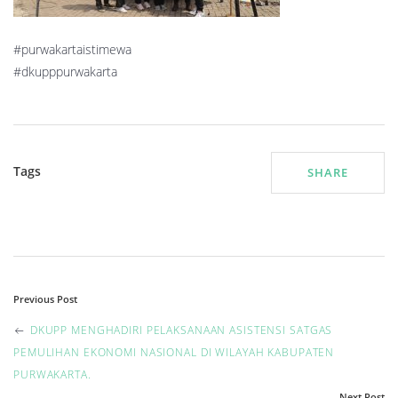
#purwakartaistimewa
#dkupppurwakarta
Tags
SHARE
P
Previous Post
o
DKUPP MENGHADIRI PELAKSANAAN ASISTENSI SATGAS
PEMULIHAN EKONOMI NASIONAL DI WILAYAH KABUPATEN
s
PURWAKARTA.
Next Post