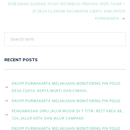
t
PERESMIAN GUDANG PUSAT DISTRIBUSI PROVINSI (PDP) TAHAP 1
DI DESA CILANDAK KECAMATAN CIBATU KABUPATEN
n
PURWAKARTA.
a
v
i
RECENT POSTS
g
a
DKUPP PURWAKARTA MELAKUKAN MONITORING PIN POLIO
t
DESA CIJAYA, KERTA MUKTI DAN CIMAHI..
i
DKUPP PURWAKARTA MELAKUKAN MONITORING PIN POLIO
PENGAWASAN SPBU JALUR MUDIK DI 7 TITIK: REST AREA 88,
o
72A, JALUR KOTA DAN JALUR CAMPAKA.
n
DKUPP PURWAKARTA MELAKUKAN MONITORING PIN POLIO